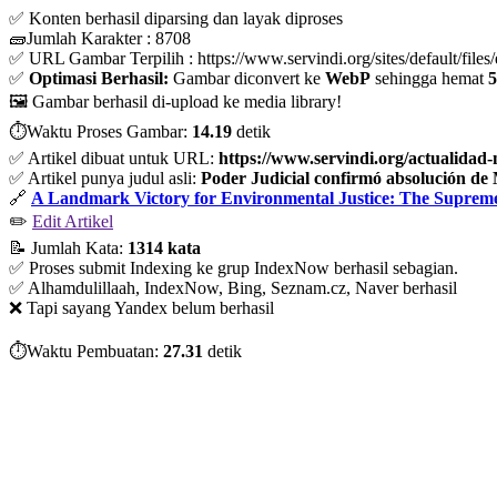
✅ Konten berhasil diparsing dan layak diproses
🧱Jumlah Karakter : 8708
✅ URL Gambar Terpilih : https://www.servindi.org/sites/default/file
✅
Optimasi Berhasil:
Gambar diconvert ke
WebP
sehingga hemat
5
🖼️ Gambar berhasil di-upload ke media library!
⏱️Waktu Proses Gambar:
14.19
detik
✅ Artikel dibuat untuk URL:
https://www.servindi.org/actualidad
✅ Artikel punya judul asli:
Poder Judicial confirmó absolución d
🔗
A Landmark Victory for Environmental Justice: The Suprem
✏️
Edit Artikel
📝 Jumlah Kata:
1314 kata
✅ Proses submit Indexing ke grup IndexNow berhasil sebagian.
✅ Alhamdulillaah, IndexNow, Bing, Seznam.cz, Naver berhasil
❌ Tapi sayang Yandex belum berhasil
⏱️Waktu Pembuatan:
27.31
detik