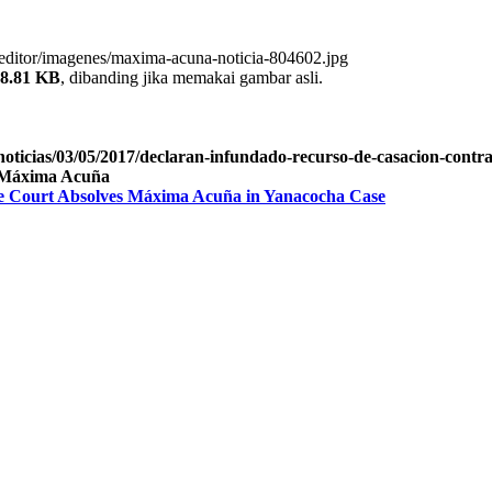
s/editor/imagenes/maxima-acuna-noticia-804602.jpg
8.81 KB
, dibanding jika memakai gambar asli.
-noticias/03/05/2017/declaran-infundado-recurso-de-casacion-con
e Máxima Acuña
e Court Absolves Máxima Acuña in Yanacocha Case